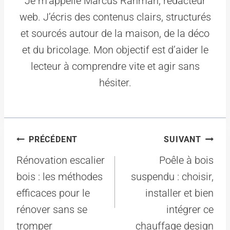
Je m’appelle Marcus Rahman, rédacteur
web. J’écris des contenus clairs, structurés
et sourcés autour de la maison, de la déco
et du bricolage. Mon objectif est d’aider le
lecteur à comprendre vite et agir sans
hésiter.
Navigation
PRÉCÉDENT
SUIVANT
de
Rénovation escalier
Poêle à bois
l’article
bois : les méthodes
suspendu : choisir,
efficaces pour le
installer et bien
rénover sans se
intégrer ce
tromper
chauffage design