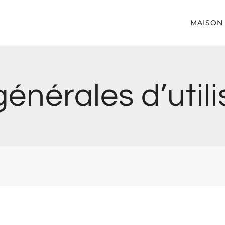
MAISON
énérales d’util