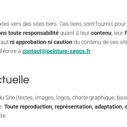
xtes vers des sites tiers. Ces liens sont fournis po
ons toute responsabilité
quant à leur
contenu
, leur
 vaut
ni approbation ni caution
du contenu de ces site
d’écrire à
contact@peinture-sagos.fr
.
ctuelle
u Site (textes, images, logos, charte graphique, ba
e.
Toute reproduction, représentation, adaptation, d
ite.