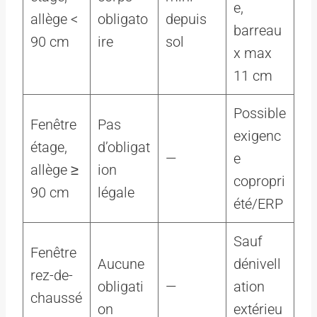
e,
allège <
obligato
depuis
barreau
90 cm
ire
sol
x max
11 cm
Possible
Fenêtre
Pas
exigenc
étage,
d’obligat
—
e
allège ≥
ion
copropri
90 cm
légale
été/ERP
Sauf
Fenêtre
Aucune
dénivell
rez-de-
obligati
—
ation
chaussé
on
extérieu