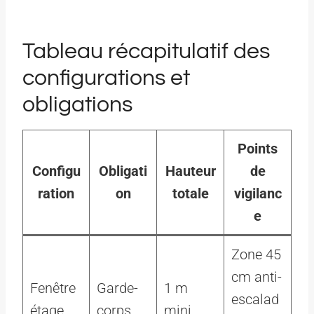
Tableau récapitulatif des
configurations et
obligations
Points
Configu
Obligati
Hauteur
de
ration
on
totale
vigilanc
e
Zone 45
cm anti-
Fenêtre
Garde-
1 m
escalad
étage,
corps
mini