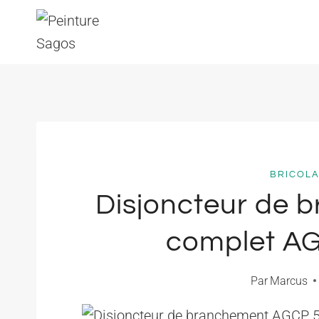
Aller
au
contenu
BRICOLA
Disjoncteur de 
complet A
Par
Marcus