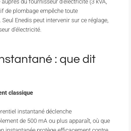
auprès du fournisseur d’électricité (3 kVA,
sitif de plombage empêche toute
 Seul Enedis peut intervenir sur ce réglage,
ur d’électricité.
instantané : que dit
ent classique
rentiel instantané déclenche
lement de 500 mA ou plus apparaît, où que
tion instantanée protège efficacement contre