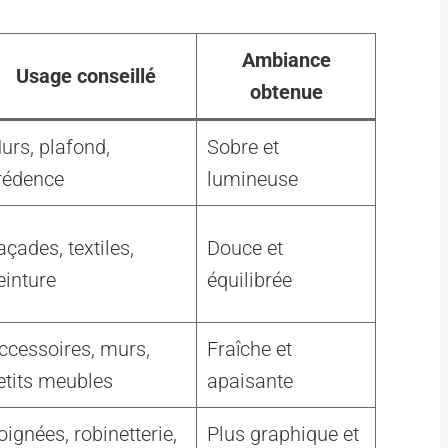
Ambiance
Usage conseillé
obtenue
urs, plafond,
Sobre et
rédence
lumineuse
açades, textiles,
Douce et
einture
équilibrée
ccessoires, murs,
Fraîche et
etits meubles
apaisante
oignées, robinetterie,
Plus graphique et