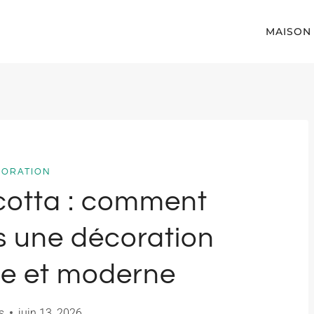
MAISON
CORATION
acotta : comment
s une décoration
se et moderne
s
juin 13, 2026