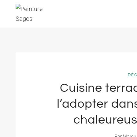
Aller
au
contenu
DÉ
Cuisine terr
l’adopter dan
chaleureu
Par
Marcu