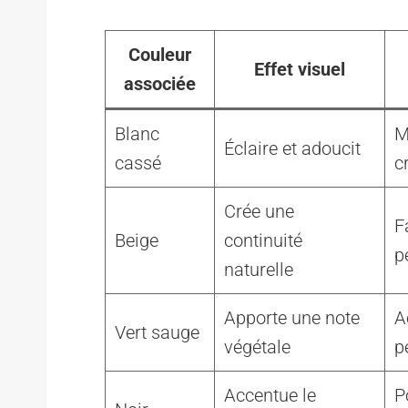
Couleur
Effet visuel
associée
Blanc
M
Éclaire et adoucit
cassé
c
Crée une
F
Beige
continuité
p
naturelle
Apporte une note
A
Vert sauge
végétale
p
Accentue le
P