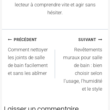
lecteur à comprendre vite et agir sans
hésiter.
Navigation
PRÉCÉDENT
SUIVANT
de
Comment nettoyer
Revêtements
l’article
les joints de salle
muraux pour salle
de bain facilement
de bain : bien
et sans les abîmer
choisir selon
l’usage, l’humidité
et le style
Laisser un commentaire