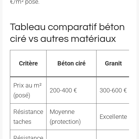
€/m² posé.
Tableau comparatif béton
ciré vs autres matériaux
Critère
Béton ciré
Granit
Prix au m²
200-400 €
300-600 €
2
(posé)
Résistance
Moyenne
Excellente
Ex
taches
(protection)
Résistance
T