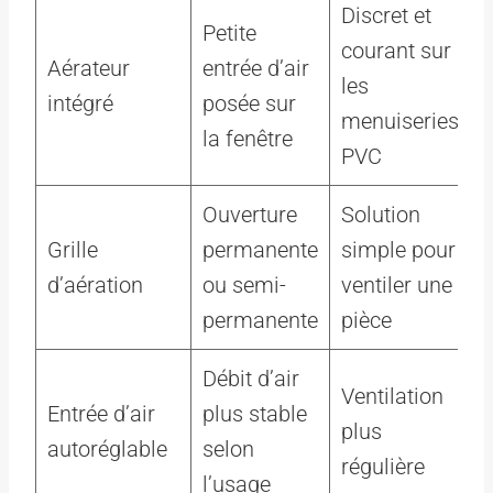
Discret et
D
Petite
courant sur
a
Aérateur
entrée d’air
les
p
intégré
posée sur
menuiseries
d
la fenêtre
PVC
n
Ouverture
Solution
P
Grille
permanente
simple pour
d’aération
ou semi-
ventiler une
d
permanente
pièce
t
Débit d’air
P
Ventilation
Entrée d’air
plus stable
v
plus
autoréglable
selon
l
régulière
l’usage